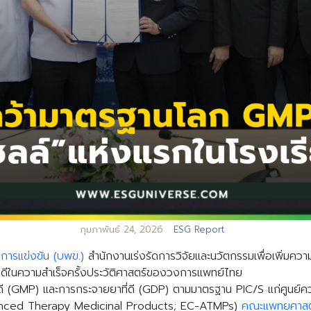
กุมภาพันธ์ 24, 2026
ESG Report
การแข่งขัน (บพข.)
สำนักงานเร่งรัดการวิจัยและนวัตกรรมเพื่อเพิ่มคว
ดีในความสำเร็จครั้งประวัติศาสตร์ของวงการแพทย์ไทย
ดี (GMP) และการกระจายยาที่ดี (GDP) ตามมาตรฐาน PIC/S แก่ศูนย์ค
vanced Therapy Medicinal Products; EC-ATMPs)
คณะแพทยศาสตร