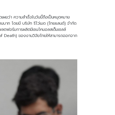
เผยว่า ความสำเร็จในวันนี้ถือเป็นหมุดหมาย
บาท โดยมี บริษัท รีโว่เมด (ไทยแลนด์) จำกัด
นาแพลตฟอร์มการผลิตมีเซนไคมอลสเต็มเซลล์
of Death) ของงานวิจัยไทยให้สามารถออกจาก