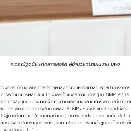
ศ.ดร.ณัฐดนัย หาญการสุจริต ผู้อำนวยการแผนงาน บพข.
์องค์กร คณะแพทยศาสตร์ จุฬาลงกรณ์มหาวิทยาลัย หัวหน้าโครงการวิจั
ห้การพัฒนาการผลิตมีเซนไคมอลสเต็มเซลล์ ตามมาตรฐาน GMP PIC/S เกิ
องอาศัยการลงทุนงบประมาณจำนวนมากและระยะเวลาในการพัฒนาที่ยาวนาน 
บพข. การพัฒนาศักยภาพในการผลิต ATMPs ของประเทศไทยจะไม่สามารถเ
ะนำไปสู่การศึกษาวิจัยในมนุษย์อย่างมีคุณภาพและปลอดภัยรวมถึงเปิดโอ
ของประเทศไทยในอุตสาหกรรมเทคโนโลยีการแพทย์ขั้นสูงอันเป็นการเพิ่
งประเทศไทยต่อไป”