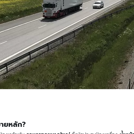
มายหลัก?