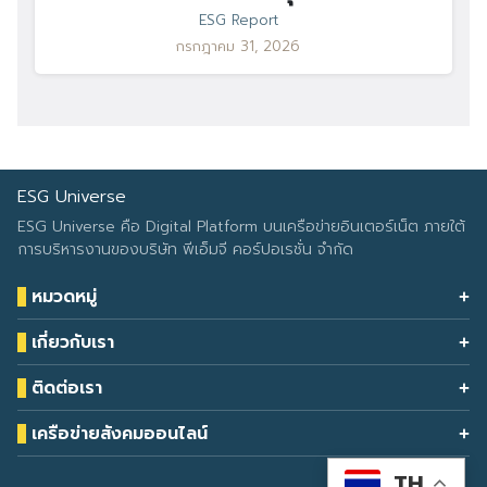
ESG Report
กรกฎาคม 31, 2026
ESG Universe
ESG Universe คือ Digital Platform บนเครือข่ายอินเตอร์เน็ต ภายใต้
การบริหารงานของบริษัท พีเอ็มจี คอร์ปอเรชั่น จำกัด
หมวดหมู่
Health & Wellness
เกี่ยวกับเรา
Eco Icon
Our Services
ESG Data
ติดต่อเรา
About Us
โทรศัพท์: 090-549-2524
Climate Change
Contact Us
เครือข่ายสังคมออนไลน์
ESG Report
TH