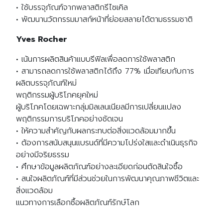
• ใช้บรรจุภัณฑ์จากพลาสติกรีไซเคิล
• พัฒนานวัตกรรมมาสก์หน้าที่ย่อยสลายได้ตามธรรมชาติ
Yves Rocher
• เน้นการผลิตสินค้าแบบรีฟิลเพื่อลดการใช้พลาสติก
• สามารถลดการใช้พลาสติกได้ถึง 77% เมื่อเทียบกับการ
ผลิตบรรจุภัณฑ์ใหม่
พฤติกรรมผู้บริโภคยุคใหม่
ผู้บริโภคโดยเฉพาะกลุ่มมิลเลนเนียลมีการเปลี่ยนแปลง
พฤติกรรมการบริโภคอย่างชัดเจน
• ให้ความสำคัญกับผลกระทบต่อสิ่งแวดล้อมมากขึ้น
• ต้องการสนับสนุนแบรนด์ที่มีความโปร่งใสและดำเนินธุรกิจ
อย่างมีจริยธรรม
• ศึกษาข้อมูลผลิตภัณฑ์อย่างละเอียดก่อนตัดสินใจซื้อ
• สนใจผลิตภัณฑ์ที่มีส่วนช่วยในการพัฒนาคุณภาพชีวิตและ
สิ่งแวดล้อม
แนวทางการเลือกซื้อผลิตภัณฑ์รักษ์โลก