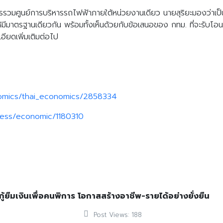
ารรวมศูนย์การบริหารรถไฟฟ้าภายใต้หน่วยงานเดียว นายสุริยะมองว่าเป็
ห้มีมาตรฐานเดียวกัน พร้อมทั้งเห็นด้วยกับข้อเสนอของ กทม. ที่จะรั
อียดเพิ่มเติมต่อไป
nomics/thai_economics/2858334
ness/economic/1180310
้ยืมเงินเพื่อคนพิการ โอกาสสร้างอาชีพ-รายได้อย่างยั่งยืน
Post Views:
188