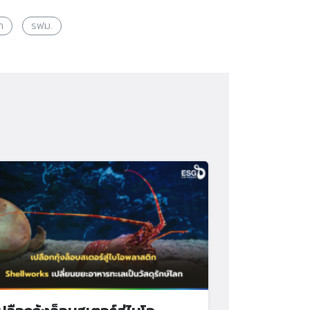
ท
รฟม.