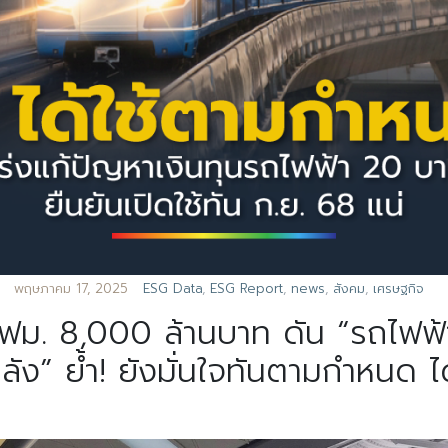
พฤษภาคม 17, 2025
ESG Data
,
ESG Report
,
news
,
สังคม
,
เศรษฐกิจ
 รฟม. 8,000 ล้านบาท ดัน “รถไ
ลัง” ย้ำ! ยังมั่นใจทันตามกำหนด ได้