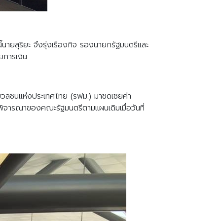
นายสุริยะ จึงรุ่งเรืองกิจ รองนายกรัฐมนตรีและ
ยการเงิน
งมวลชนแห่งประเทศไทย (รฟม.) มาชดเชยค่า
พิจารณาของคณะรัฐมนตรีตามแผนเดิมเมื่อวันที่