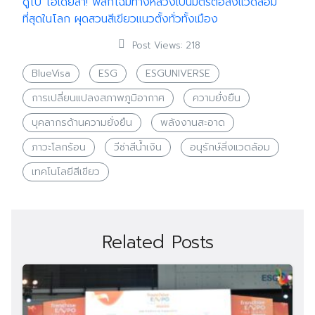
ดูไบ ไอเดียล้ำ! พลิกโฉมทางหลวงเป็นมิตรต่อสิ่งแวดล้อม
ที่สุดในโลก ผุดสวนสีเขียวแนวตั้งทั่วทั้งเมือง
Post Views:
218
BlueVisa
ESG
ESGUNIVERSE
การเปลี่ยนแปลงสภาพภูมิอากาศ
ความยั่งยืน
บุคลากรด้านความยั่งยืน
พลังงานสะอาด
ภาวะโลกร้อน
วีซ่าสีน้ำเงิน
อนุรักษ์สิ่งแวดล้อม
เทคโนโลยีสีเขียว
Related Posts