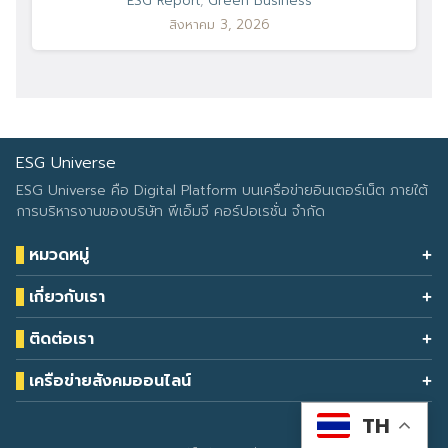
ESG Report
,
Green Business
สิงหาคม 3, 2026
ESG Universe
ESG Universe คือ Digital Platform บนเครือข่ายอินเตอร์เน็ต ภายใต้
การบริหารงานของบริษัท พีเอ็มจี คอร์ปอเรชั่น จำกัด
หมวดหมู่
Health & Wellness
เกี่ยวกับเรา
Eco Icon
Our Services
ESG Data
ติดต่อเรา
About Us
โทรศัพท์: 090-549-2524
Climate Change
Contact Us
เครือข่ายสังคมออนไลน์
ESG Report
TH