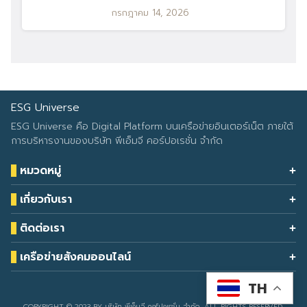
กรกฎาคม 14, 2026
ESG Universe
ESG Universe คือ Digital Platform บนเครือข่ายอินเตอร์เน็ต ภายใต้
การบริหารงานของบริษัท พีเอ็มจี คอร์ปอเรชั่น จำกัด
หมวดหมู่
Health & Wellness
เกี่ยวกับเรา
Eco Icon
Our Services
ESG Data
ติดต่อเรา
About Us
โทรศัพท์: 090-549-2524
Climate Change
Contact Us
เครือข่ายสังคมออนไลน์
ESG Report
TH
Developed by
sarunyacrop
COPYRIGHT © 2023 BY บริษัท พีเอ็มจี คอร์ปอเรชั่น จำกัด. ALL RIGHTS RESERVED.