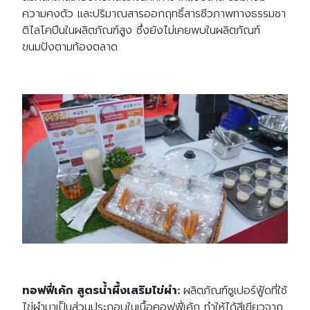
ความคงตัว และปริมาณสารออกฤทธิ์สารชีวภาพทางธรรมชา
ติไลโคปีนในผลิตภัณฑ์สูง ซึ่งยังไม่เคยพบในผลิตภัณฑ์
ขนมปังตามท้องตลาด
ทอฟฟี่เค้ก
สูตรน้ำผึ้งเสริมไข่ผำ
:
ผลิตภัณฑ์ซูเปอร์ฟู้ดที่ใช้
ไข่ผำมาเป็นส่วนประกอบในเนื้อคอฟฟี่เค้ก ทำให้ได้สีเขียวจาก