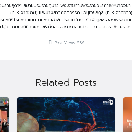
ตนราชสุดาฯ
สยามบรมราชกุมารี
พระราชทานพระราชวโรกาสให้นายวิชา
(
ที่
3
จากซ้าย
)
และนางสาวกิตติวรรณ
อนุเวชสกุล
(
ที่
3
จากขวา
ูลนิธิโรนัลด์
แมคโดนัลด์
เฮาส์
ประเทศไทย
เข้าเฝ้าทูลละอองพระบาท
รปฐม
โดยมูลนิธิสงเคราะห์เด็กของสภากาชาดไทย
ณ
อาคารวชิราลงกร
Post Views:
536
Related Posts
Search
Search
for: