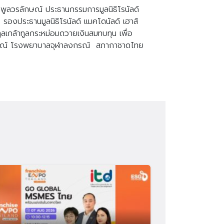
พูลวรลักษณ์
ประธานกรรมการมูลนิธิโรนัลด์
)
รองประธานมูลนิธิโรนัลด์
แมคโดนัลด์
เฮาส์
ทูลเกล้าทูลกระหม่อมถวายเงินสมทบทุน
เพื่อ
ณ์
โรงพยาบาลจุฬาลงกรณ์
สภากาชาดไทย