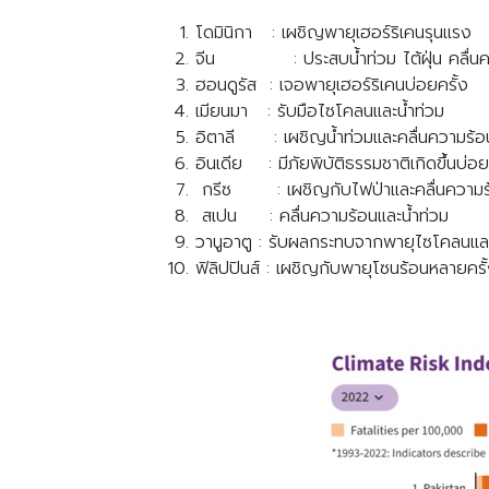
โดมินิกา : เผชิญพายุเฮอร์ริเคนรุนแรง
จีน : ประสบน้ำท่วม ไต้ฝุ่น คลื่นค
ฮอนดูรัส : เจอพายุเฮอร์ริเคนบ่อยครั้ง
เมียนมา : รับมือไซโคลนและน้ำท่วม
อิตาลี : เผชิญน้ำท่วมและคลื่นความร้อ
อินเดีย : มีภัยพิบัติธรรมชาติเกิดขึ้นบ่อย
กรีซ : เผชิญกับไฟป่าและคลื่นความร
สเปน : คลื่นความร้อนและน้ำท่วม
วานูอาตู : รับผลกระทบจากพายุไซโคลนและระด
ฟิลิปปินส์ : เผชิญกับพายุโซนร้อนหลายครั้