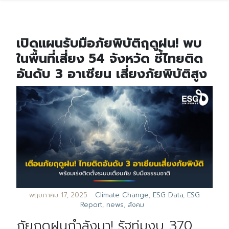
เปิดแผนรับมือภัยพิบัติฤดูฝน! พบ
ในพื้นที่เสี่ยง 54 จังหวัด ชี้ไทยติด
อันดับ 3 อาเซียน เสี่ยงภัยพิบัติสูง
พฤษภาคม 17, 2025
Climate Change
,
ESG Data
,
ESG
Report
,
news
,
สังคม
ภัยฤดูฝนกำลังมา! รัฐทุ่มงบ 370