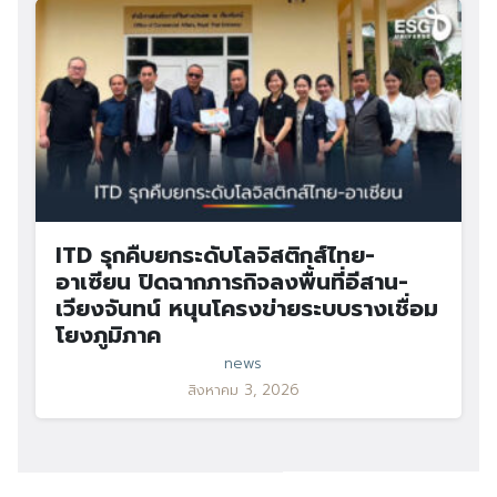
ITD รุกคืบยกระดับโลจิสติกส์ไทย-
อาเซียน ปิดฉากภารกิจลงพื้นที่อีสาน-
เวียงจันทน์ หนุนโครงข่ายระบบรางเชื่อม
โยงภูมิภาค
news
สิงหาคม 3, 2026