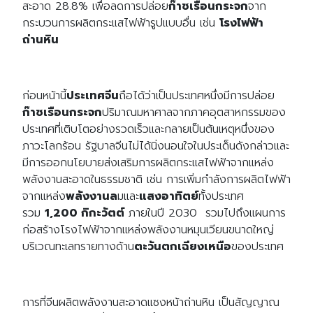
สะอาด 28.8% เพื่อลดการปล่อย
ก๊าซเรือนกระจก
จาก
กระบวนการผลิตกระแสไฟฟ้ารูปแบบอื่น เช่น
โรงไฟฟ้า
ถ่านหิน
ก่อนหน้านี้
ประเทศจีน
ถือได้ว่าเป็นประเทศหนึ่งมีการปล่อย
ก๊าซเรือนกระจก
ปริมาณมหาศาลจากภาคอุตสาหกรรมของ
ประเทศที่เติบโตอย่างรวดเร็วและกลายเป็นต้นเหตุหนึ่งของ
ภาวะโลกร้อน รัฐบาลจีนไม่ได้นิ่งนอนใจในประเด็นดังกล่าวและ
มีการออกนโยบายส่งเสริมการผลิตกระแสไฟฟ้าจากแหล่ง
พลังงานสะอาดในธรรมชาติ เช่น การเพิ่มกำลังการผลิตไฟฟ้า
จากแหล่ง
พลังงานล
มและ
แสงอาทิตย์
ทั้งประเทศ
รวม
1,200 กิกะวัตต์
ภายในปี 2030 รวมไปถึงแผนการ
ก่อสร้างโรงไฟฟ้าจากแหล่งพลังงานหมุนเวียนขนาดใหญ่
บริเวณทะเลทรายทางด้าน
ตะวันตกเฉียงเหนือ
ของประเทศ
การที่จีนผลิตพลังงานสะอาดแซงหน้าถ่านหิน เป็นสัญญาณ