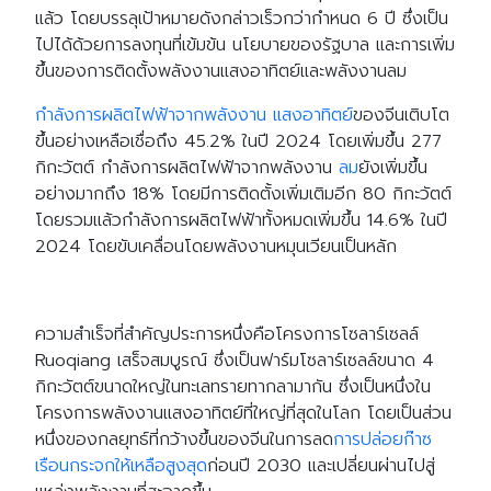
แล้ว โดยบรรลุเป้าหมายดังกล่าวเร็วกว่ากำหนด 6 ปี ซึ่งเป็น
ไปได้ด้วยการลงทุนที่เข้มข้น นโยบายของรัฐบาล และการเพิ่ม
ขึ้นของการติดตั้งพลังงานแสงอาทิตย์และพลังงานลม
กำลังการผลิตไฟฟ้าจากพลังงาน แสงอาทิตย์
ของจีนเติบโต
ขึ้นอย่างเหลือเชื่อถึง 45.2% ในปี 2024 โดยเพิ่มขึ้น 277
กิกะวัตต์ กำลังการผลิตไฟฟ้าจากพลังงาน
ลม
ยังเพิ่มขึ้น
อย่างมากถึง 18% โดยมีการติดตั้งเพิ่มเติมอีก 80 กิกะวัตต์
โดยรวมแล้วกำลังการผลิตไฟฟ้าทั้งหมดเพิ่มขึ้น 14.6% ในปี
2024 โดยขับเคลื่อนโดยพลังงานหมุนเวียนเป็นหลัก
ความสำเร็จที่สำคัญประการหนึ่งคือโครงการโซลาร์เซลล์
Ruoqiang เสร็จสมบูรณ์ ซึ่งเป็นฟาร์มโซลาร์เซลล์ขนาด 4
กิกะวัตต์ขนาดใหญ่ในทะเลทรายทากลามากัน ซึ่งเป็นหนึ่งใน
โครงการพลังงานแสงอาทิตย์ที่ใหญ่ที่สุดในโลก โดยเป็นส่วน
หนึ่งของกลยุทธ์ที่กว้างขึ้นของจีนในการลด
การปล่อยก๊าซ
เรือนกระจกให้เหลือสูงสุด
ก่อนปี 2030 และเปลี่ยนผ่านไปสู่