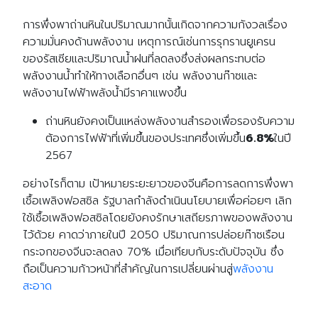
การพึ่งพาถ่านหินในปริมาณมากนั้นเกิดจากความกังวลเรื่อง
ความมั่นคงด้านพลังงาน เหตุการณ์เช่นการรุกรานยูเครน
ของรัสเซียและปริมาณน้ำฝนที่ลดลงซึ่งส่งผลกระทบต่อ
พลังงานน้ำทำให้ทางเลือกอื่นๆ เช่น พลังงานก๊าซและ
พลังงานไฟฟ้าพลังน้ำมีราคาแพงขึ้น
ถ่านหินยังคงเป็นแหล่งพลังงานสำรองเพื่อรองรับความ
ต้องการไฟฟ้าที่เพิ่มขึ้นของประเทศซึ่งเพิ่มขึ้น
6.8%
ในปี
2567
อย่างไรก็ตาม เป้าหมายระยะยาวของจีนคือการลดการพึ่งพา
เชื้อเพลิงฟอสซิล รัฐบาลกำลังดำเนินนโยบายเพื่อค่อยๆ เลิก
ใช้เชื้อเพลิงฟอสซิลโดยยังคงรักษาเสถียรภาพของพลังงาน
ไว้ด้วย คาดว่าภายในปี 2050 ปริมาณการปล่อยก๊าซเรือน
กระจกของจีนจะลดลง 70% เมื่อเทียบกับระดับปัจจุบัน ซึ่ง
ถือเป็นความก้าวหน้าที่สำคัญในการเปลี่ยนผ่านสู่
พลังงาน
สะอาด