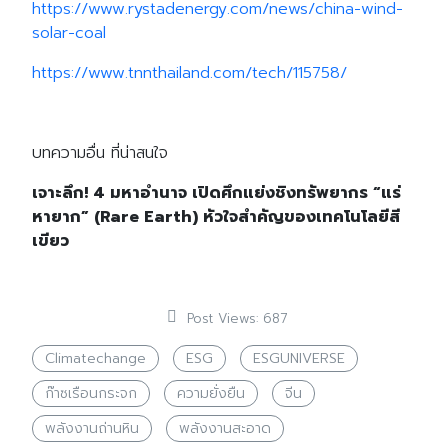
https://www.rystadenergy.com/news/china-wind-
solar-coal
https://www.tnnthailand.com/tech/115758/
บทความอื่น ที่น่าสนใจ
เจาะลึก! 4 มหาอำนาจ เปิดศึกแย่งชิงทรัพยากร “แร่
หายาก” (Rare Earth) หัวใจสำคัญของเทคโนโลยีสี
เขียว
Post Views:
687
Climatechange
ESG
ESGUNIVERSE
ก๊าซเรือนกระจก
ความยั่งยืน
จีน
พลังงานถ่านหิน
พลังงานสะอาด