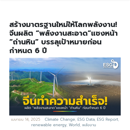
สร้างมาตรฐานใหม่ให้โลกพลังงาน!
จีนผลิต “พลังงานสะอาด”แซงหน้า
“ถ่านหิน” บรรลุเป้าหมายก่อน
กำหนด 6 ปี
เมษายน 14, 2025
Climate Change
,
ESG Data
,
ESG Report
,
renewable energy
,
World
,
พลังงาน