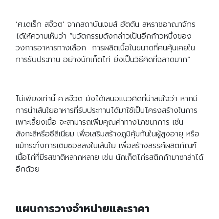
‘ศ.เดเร็ก สจ๊วต’ จากสถาบันเจมส์ ฮัตตัน สหราชอาณาจักร
ได้ให้ความเห็นว่า “นวัตกรรมดังกล่าวเป็นอีกก้าวหนึ่งของ
วงการอาหารทางเลือก การผลิตเนื้อในขนาดที่คนคุ้นเคยใน
การรับประทาน อย่างนักเก็ตไก่ ยิ่งเป็นวิธีคิดที่ฉลาดมาก”
ไม่เพียงเท่านี้ ศ.สจ๊วต ยังได้เสนอแนวคิดที่น่าสนใจว่า หากมี
การนำเส้นใยอาหารที่รับประทานได้มาใช้เป็นโครงสร้างในการ
เพาะเลี้ยงเนื้อ จะสามารถเพิ่มคุณค่าทางโภชนาการ เช่น
สังกะสีหรือซีลีเนียม เพื่อเสริมสร้างภูมิคุ้มกันในผู้สูงอายุ หรือ
แม้กระทั่งการเติมซอสลงในเส้นใย เพื่อสร้างสรรค์ผลิตภัณฑ์
เนื้อไก่ที่มีรสชาติหลากหลาย เช่น นักเก็ตไก่รสติกก้ามาซาล่าได้
อีกด้วย
แผนการวางจำหน่ายและราคา