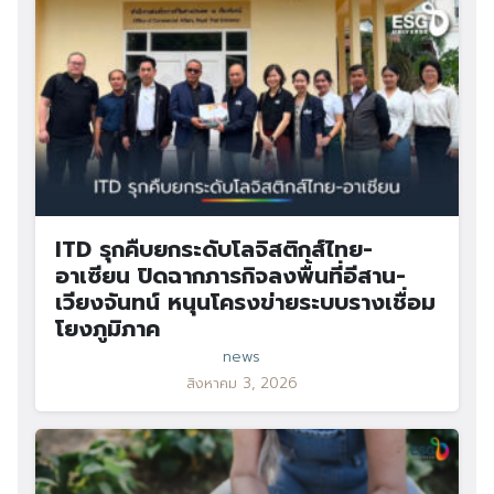
ITD รุกคืบยกระดับโลจิสติกส์ไทย-
อาเซียน ปิดฉากภารกิจลงพื้นที่อีสาน-
เวียงจันทน์ หนุนโครงข่ายระบบรางเชื่อม
โยงภูมิภาค
news
สิงหาคม 3, 2026