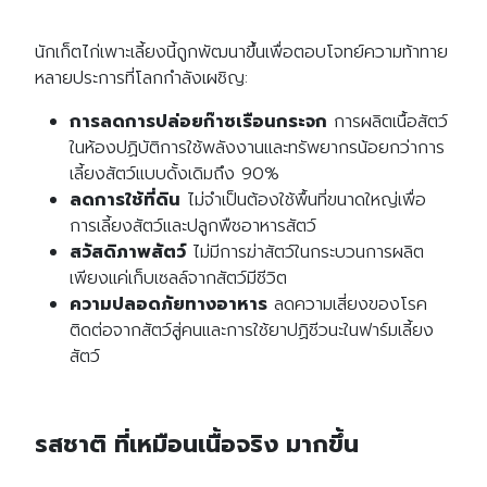
นักเก็ตไก่เพาะเลี้ยงนี้ถูกพัฒนาขึ้นเพื่อตอบโจทย์ความท้าทาย
หลายประการที่โลกกำลังเผชิญ:
การลดการปล่อยก๊าซเรือนกระจก
การผลิตเนื้อสัตว์
ในห้องปฏิบัติการใช้พลังงานและทรัพยากรน้อยกว่าการ
เลี้ยงสัตว์แบบดั้งเดิมถึง 90%
ลดการใช้ที่ดิน
ไม่จำเป็นต้องใช้พื้นที่ขนาดใหญ่เพื่อ
การเลี้ยงสัตว์และปลูกพืชอาหารสัตว์
สวัสดิภาพสัตว์
ไม่มีการฆ่าสัตว์ในกระบวนการผลิต
เพียงแค่เก็บเซลล์จากสัตว์มีชีวิต
ความปลอดภัยทางอาหาร
ลดความเสี่ยงของโรค
ติดต่อจากสัตว์สู่คนและการใช้ยาปฏิชีวนะในฟาร์มเลี้ยง
สัตว์
รสชาติ ที่
เหมือนเนื้อจริง มากขึ้น