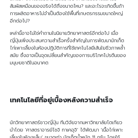
สัมผัสเหมือนของจริงได้ถึงขนาดไหน? และอะไรจะเกิดขึ้นถ้า
การผลิตอาหารไม่จำเป็นต้องใช้พื้นที่เกษตรกรรมขนาดใหญ่
อีกต่อไป?
เหล่านี้อาจไม่ใช่คำถามในนิยายวิทยาศาสตร์อีกต่อไป เมื่อ
ญี่ปุ่นเพิ่งประสบความสำเร็จครั้งสำคัญในการพัฒนานักเก็ต
ไก่เพาะเลี้ยงในห้องปฏิบัติการที่ใช้เทคโนโลยีเส้นใยชีวภาพล้ำ
สมัย ซึ่งอาจเป็นจุดเปลี่ยนสำคัญของการบริโภคโปรตีนของ
มนุษยชาติในอนาคต
เทคโนโลยีที่อยู่เบื้องหลังความสำเร็จ
นักวิทยาศาสตร์ชาวญี่ปุ่น ทีมวิจัยจากมหาวิทยาลัยโตเกียว
นำโดย ‘ศาสตราจารย์โชจิ ทาเคอุจิ’ ได้พัฒนา ‘เนื้อไก่เพาะ
เลี้ยงในห้องแล็บ’ ขนาดเท่า นักเก็ตน้ำหนัก 11 กรัม โดยใช้