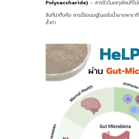
Polysaccharide)
– สารชีวโมเลกุลใหม่ที่ไม่
สิ่งที่น่าทึ่งคือ สารนี้ซ่อนอยู่ในเซรั่มน้ำยางพา
ล้ำค่า