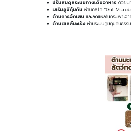
ปรับสมดุลระบบทางเดินอาหาร
ด้วยบท
เสริมภูมิคุ้มกัน
ผ่านกลไก “Gut-Microb
ต้านการอักเสบ
และลดแผลในกระเพาะจา
ต้านเซลล์มะเร็ง
ผ่านระบบภูมิคุ้มกันธรรม