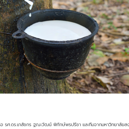
ขึ้นเมื่อ รศ.ดร.เภสัชกร ฐณะวัฒน์ พิทักษ์พรปรีชา และทีมจากมหาวิทยาลั