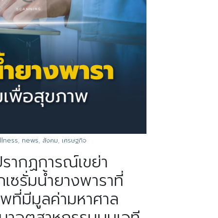
llness
,
news
,
สังคม
,
เศรษฐกิจ
ปรากฏการณ์เขย่า
ซรั่มน้ำยางพาราที่
ที่มีมูลค่ามหาศาล
ฒนาอุตสาหกรรมบนเวที