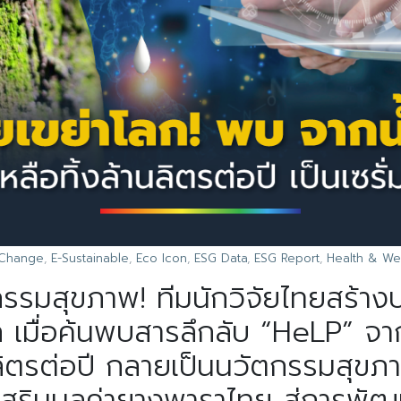
 Change
,
E-Sustainable
,
Eco Icon
,
ESG Data
,
ESG Report
,
Health & We
รรมสุขภาพ! ทีมนักวิจัยไทยสร้าง
เมื่อค้นพบสารลึกลับ “HeLP” จากเ
ลิตรต่อปี กลายเป็นนวัตกรรมสุขภาพ
เสริมมูลค่ายางพาราไทย สู่การพั