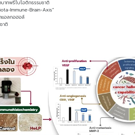
บาทพรีไบโอติกธรรมชาติ
iota-Immune-Brain-Axis”
กแอลกอฮอล์
ชาติ