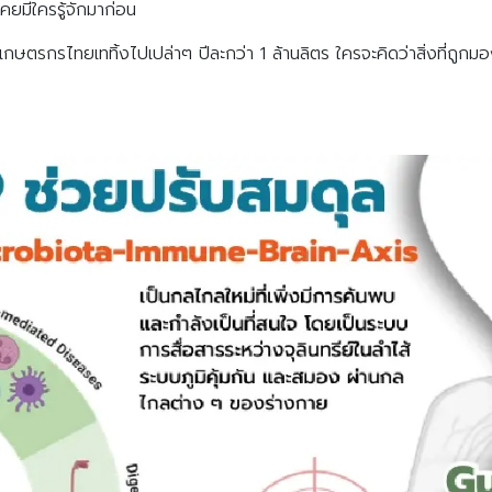
เคยมีใครรู้จักมาก่อน
ราที่เกษตรกรไทยเททิ้งไปเปล่าๆ ปีละกว่า 1 ล้านลิตร ใครจะคิดว่าสิ่งที่ถูกม