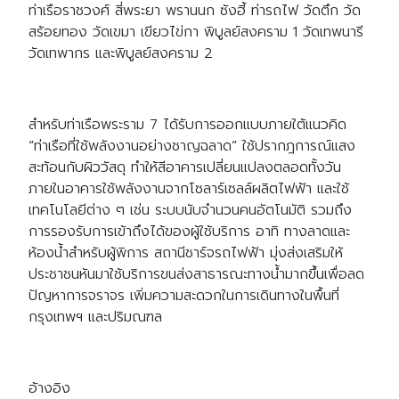
ท่าเรือราชวงศ์ สี่พระยา พรานนก ซังฮี้ ท่ารถไฟ วัดตึก วัด
สร้อยทอง วัดเขมา เขียวไข่กา พิบูลย์สงคราม 1 วัดเทพนารี
วัดเทพากร และพิบูลย์สงคราม 2
สำหรับท่าเรือพระราม 7 ได้รับการออกแบบภายใต้แนวคิด
“ท่าเรือที่ใช้พลังงานอย่างชาญฉลาด” ใช้ปรากฎการณ์แสง
สะท้อนกับผิววัสดุ ทำให้สีอาคารเปลี่ยนแปลงตลอดทั้งวัน
ภายในอาคารใช้พลังงานจากโซลาร์เซลล์ผลิตไฟฟ้า และใช้
เทคโนโลยีต่าง ๆ เช่น ระบบนับจำนวนคนอัตโนมัติ รวมถึง
การรองรับการเข้าถึงได้ของผู้ใช้บริการ อาทิ ทางลาดและ
ห้องน้ำสำหรับผู้พิการ สถานีชาร์จรถไฟฟ้า มุ่งส่งเสริมให้
ประชาชนหันมาใช้บริการขนส่งสาธารณะทางน้ำมากขึ้นเพื่อลด
ปัญหาการจราจร เพิ่มความสะดวกในการเดินทางในพื้นที่
กรุงเทพฯ และปริมณฑล
อ้างอิง