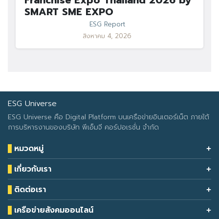
Franchise Expo Thailand 2026 by
SMART SME EXPO
ESG Report
สิงหาคม 4, 2026
ESG Universe
ESG Universe คือ Digital Platform บนเครือข่ายอินเตอร์เน็ต ภายใต้
การบริหารงานของบริษัท พีเอ็มจี คอร์ปอเรชั่น จำกัด
หมวดหมู่
Health & Wellness
เกี่ยวกับเรา
Eco Icon
Our Services
ESG Data
ติดต่อเรา
About Us
โทรศัพท์: 090-549-2524
Climate Change
Contact Us
เครือข่ายสังคมออนไลน์
ESG Report