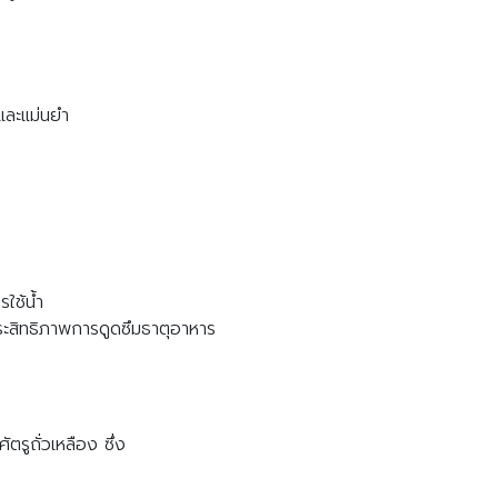
และแม่นยำ
ใช้น้ำ
มประสิทธิภาพการดูดซึมธาตุอาหาร
รูถั่วเหลือง ซึ่ง