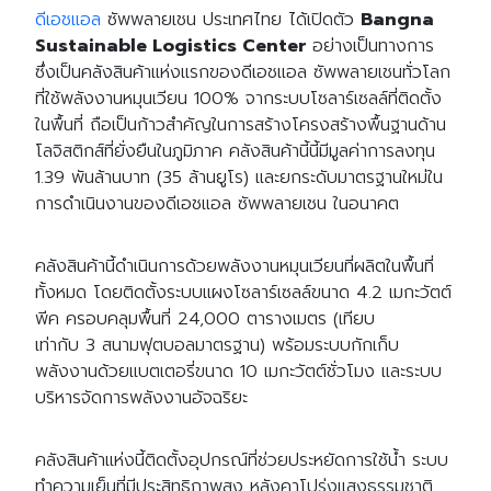
ดีเอชแอล
ซัพพลายเชน ประเทศไทย ได้เปิดตัว
Bangna
Sustainable Logistics Center
อย่างเป็นทางการ
ซึ่งเป็นคลังสินค้าแห่งแรกของดีเอชแอล ซัพพลายเชนทั่วโลก
ที่ใช้พลังงานหมุนเวียน 100% จากระบบโซลาร์เซลล์ที่ติดตั้ง
ในพื้นที่ ถือเป็นก้าวสำคัญในการสร้างโครงสร้างพื้นฐานด้าน
โลจิสติกส์ที่ยั่งยืนในภูมิภาค คลังสินค้านี้นี้มีมูลค่าการลงทุน
1.39 พันล้านบาท (35 ล้านยูโร) และยกระดับมาตรฐานใหม่ใน
การดำเนินงานของดีเอชแอล ซัพพลายเชน ในอนาคต
คลังสินค้านี้ดำเนินการด้วยพลังงานหมุนเวียนที่ผลิตในพื้นที่
ทั้งหมด โดยติดตั้งระบบแผงโซลาร์เซลล์ขนาด 4.2 เมกะวัตต์
พีค ครอบคลุมพื้นที่ 24,000 ตารางเมตร (เทียบ
เท่ากับ 3 สนามฟุตบอลมาตรฐาน) พร้อมระบบกักเก็บ
พลังงานด้วยแบตเตอรี่ขนาด 10 เมกะวัตต์ชั่วโมง และระบบ
บริหารจัดการพลังงานอัจฉริยะ
คลังสินค้าแห่งนี้ติดตั้งอุปกรณ์ที่ช่วยประหยัดการใช้น้ำ ระบบ
ทำความเย็นที่มีประสิทธิภาพสูง หลังคาโปร่งแสงธรรมชาติ