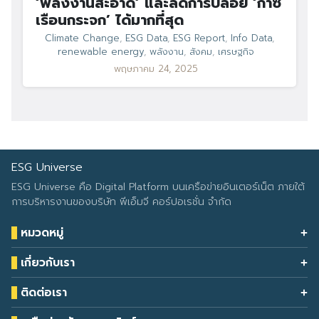
‘พลังงานสะอาด’ และลดการปล่อย ‘ก๊าซ
เรือนกระจก’ ได้มากที่สุด
Climate Change
,
ESG Data
,
ESG Report
,
Info Data
,
renewable energy
,
พลังงาน
,
สังคม
,
เศรษฐกิจ
พฤษภาคม 24, 2025
ESG Universe
ESG Universe คือ Digital Platform บนเครือข่ายอินเตอร์เน็ต ภายใต้
การบริหารงานของบริษัท พีเอ็มจี คอร์ปอเรชั่น จำกัด
หมวดหมู่
Health & Wellness
เกี่ยวกับเรา
Eco Icon
Our Services
ESG Data
ติดต่อเรา
About Us
โทรศัพท์: 090-549-2524
Climate Change
Contact Us