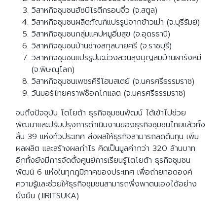
วิสาหกิจชุมชนฮัซบีโรตีกรอบจิ๋ว (จ.สตูล)
วิสาหกิจชุมชนผลิตภัณฑ์แปรรูปจากข้าวเม่า (จ.บุรีรัมย์)
วิสาหกิจชุมชนกลุ่มแคปหมูอิ่มสุข (จ.อุดรธานี)
วิสาหกิจชุมชนบ้านช่างสกุลบายศรี (จ.ราชบุรี)
วิสาหกิจชุมชนแปรรูปมะม่วงสวนลุงบุญสมบ้านผารังหมี
(จ.พิษณุโลก)
วิสาหกิจชุมชนเพชรคีรีโฮมสเตย์ (จ.นครศรีธรรมราช)
วันมอร์ไทยคราฟช็อกโกแลต (จ.นครศรีธรรมราช)
จนถึงปัจจุบัน โตโยต้า ธุรกิจชุมชนพัฒน์ ได้เข้าไปช่วย
พัฒนาและปรับปรุงการดำเนินงานของธุรกิจชุมชนไทยแล้วทั้ง
สิ้น 39 แห่งทั่วประเทศ ส่งผลให้ธุรกิจสามารถลดต้นทุน เพิ่ม
ผลผลิต และสร้างผลกำไร คิดเป็นมูลค่ากว่า 320 ล้านบาท
อีกทั้งยังมีการจัดตั้งศูนย์การเรียนรู้โตโยต้า ธุรกิจชุมชน
พัฒน์ 6 แห่งในทุกภูมิภาคของประเทศ เพื่อถ่ายทอดองค์
ความรู้และช่วยให้ธุรกิจชุมชนสามารถพึ่งพาตนเองได้อย่าง
ยั่งยืน (JIRITSUKA)