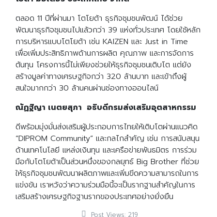
ตลอด 11 ปีที่ผ่านมา โตโยต้า ธุรกิจชุมชนพัฒน์ ได้ช่วย
พัฒนาธุรกิจชุมชนไปแล้วกว่า 39 แห่งทั่วประเทศ โดยใช้หลัก
การบริหารแบบโตโยต้า เช่น KAIZEN และ Just in Time
เพื่อเพิ่มประสิทธิภาพด้านการผลิต คุณภาพ และการจัดการ
ต้นทุน โครงการนี้ไม่เพียงช่วยให้ธุรกิจชุมชนเติบโต แต่ยัง
สร้างมูลค่าทางเศรษฐกิจกว่า 320 ล้านบาท และเข้าถึงผู้
สนใจมากกว่า 30 ล้านคนผ่านช่องทางออนไลน์
Search
Search
for:
ณัฏฐิญา เนตยสุภา อธิบดีกรมส่งเสริมอุตสาหกรรม
ดีพร้อมมุ่งมั่นส่งเสริมผู้ประกอบการไทยให้เติบโตผ่านแนวคิด
“DIPROM Community” และกลไกสำคัญ เช่น การสนับสนุน
ด้านเทคโนโลยี แหล่งเงินทุน และเครือข่ายพันธมิตร การร่วม
มือกับโตโยต้าเป็นส่วนหนึ่งของกลยุทธ์ Big Brother ที่ช่วย
ให้ธุรกิจชุมชนพัฒนาผลิตภาพและเพิ่มขีดความสามารถในการ
แข่งขัน เราหวังว่าความร่วมมือนี้จะเป็นรากฐานสำคัญในการ
เสริมสร้างเศรษฐกิจฐานรากของประเทศอย่างยั่งยืน
Post Views:
219