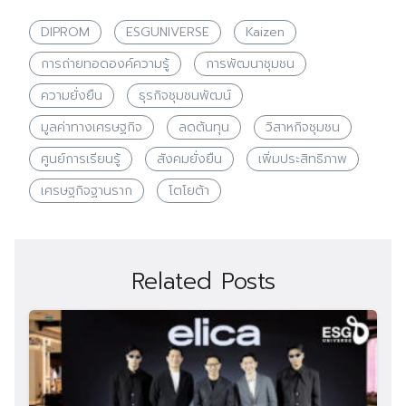
DIPROM
ESGUNIVERSE
Kaizen
การถ่ายทอดองค์ความรู้
การพัฒนาชุมชน
ความยั่งยืน
ธุรกิจชุมชนพัฒน์
มูลค่าทางเศรษฐกิจ
ลดต้นทุน
วิสาหกิจชุมชน
ศูนย์การเรียนรู้
สังคมยั่งยืน
เพิ่มประสิทธิภาพ
เศรษฐกิจฐานราก
โตโยต้า
Related Posts