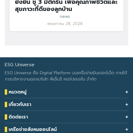
ยั่งยืน ชู 3 มิติกรีน เพื่อคุณภาพชีวิตและ
สุขภาวะที่ดีของลูกบ้าน
news
พฤษภาคม 28, 2026
ESG Universe
ESG Universe คือ Digital Platform บนเครือข่ายอินเตอร์เน็ต ภายใต้
การบริหารงานของบริษัท พีเอ็มจี คอร์ปอเรชั่น จำกัด
หมวดหมู่
Health & Wellness
เกี่ยวกับเรา
Eco Icon
Our Services
ESG Data
ติดต่อเรา
About Us
โทรศัพท์: 090-549-2524
Climate Change
Contact Us
เครือข่ายสังคมออนไลน์
ESG Report