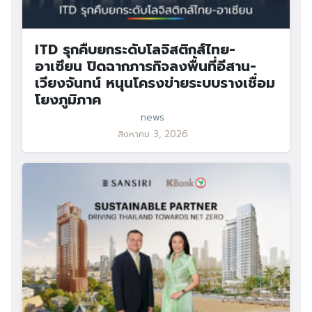
ITD รุกคืบยกระดับโลจิสติกส์ไทย-
อาเซียน ปิดฉากภารกิจลงพื้นที่อีสาน-
เวียงจันทน์ หนุนโครงข่ายระบบรางเชื่อม
โยงภูมิภาค
news
สิงหาคม 3, 2026