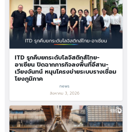
ITD รุกคืบยกระดับโลจิสติกส์ไทย-
อาเซียน ปิดฉากภารกิจลงพื้นที่อีสาน-
เวียงจันทน์ หนุนโครงข่ายระบบรางเชื่อม
โยงภูมิภาค
news
สิงหาคม 3, 2026