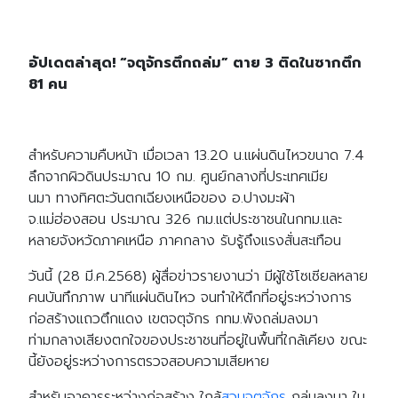
อัปเดตล่าสุด! “จตุจักรตึกถล่ม” ตาย
3 ติดในซากตึก
81 คน
สำหรับความคืบหน้า เมื่อเวลา 13.20 น.แผ่นดินไหวขนาด 7.4
ลึกจากผิวดินประมาณ 10 กม. ศูนย์กลางที่ประเทศเมีย
นมา ทางทิศตะวันตกเฉียงเหนือของ อ.ปางมะผ้า
จ.แม่ฮ่องสอน ประมาณ 326 กม.แต่ประชาชนในกทม.และ
หลายจังหวัดภาคเหนือ ภาคกลาง รับรู้ถึงแรงสั่นสะเทือน
วันนี้ (28 มี.ค.2568) ผู้สื่อข่าวรายงานว่า มีผู้ใช้โซเซียลหลาย
คนบันทึกภาพ นาทีแผ่นดินไหว จนทำให้ตึกที่อยู่ระหว่างการ
ก่อสร้างแถวตึกแดง เขตจตุจักร กทม.พังถล่มลงมา
ท่ามกลางเสียงตกใจของประชาชนที่อยู่ในพื้นที่ใกล้เคียง ขณะ
นี้ยังอยู่ระหว่างการตรวจสอบความเสียหาย
สำหรับอาคารระหว่างก่อสร้าง ใกล้
สวนจตุจักร
ถล่มลงมา ใน