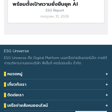
พร้อมตั้งเป้าความยั่งยืนยุค AI
ESG Report
กรกฎาคม 31, 2026
ESG Universe
ESG Universe คือ Digital Platform บนเครือข่ายอินเตอร์เน็ต ภายใต้
การบริหารงานของบริษัท พีเอ็มจี คอร์ปอเรชั่น จำกัด
หมวดหมู่
Health & Wellness
เกี่ยวกับเรา
Eco Icon
Our Services
ESG Data
ติดต่อเรา
About Us
โทรศัพท์: 090-549-2524
Climate Change
Contact Us
เครือข่ายสังคมออนไลน์
ESG Report