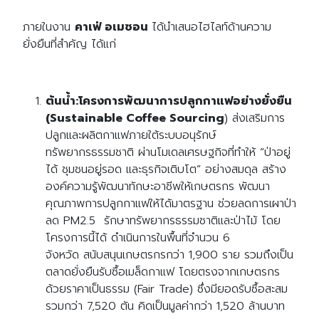
ภายในงาน
ค
าเฟ่ อเมซอน
ได้นำเสนอไฮไลท์ด้านความ
ยั่งยืนที่สำคัญ ได้แก่
ต้นน้ำ:
โครงการพัฒนาการปลูกกาแฟอย่างยั่งยืน
(
Sustainable Coffee Sourcing
) ส่งเสริมการ
ปลูกและผลิตกาแฟภายใต้ระบบอนุรักษ์
ทรัพยากรธรรมชาติ ผ่านโมเดลเศรษฐกิจที่ทำให้ “ป่าอยู่
ได้ ชุมชนอยู่รอด และธุรกิจเติบโต” อย่างสมดุล สร้าง
องค์ความรู้พัฒนาทักษะอาชีพให้เกษตรกร พัฒนา
คุณภาพการปลูกกาแฟให้ได้มาตรฐาน ช่วยลดการเผาป่า
ลด PM2.5 รักษาทรัพยากรธรรมชาติและป่าไม้ โดย
โครงการนี้ได้ ดำเนินการในพื้นที่จำนวน 6
จังหวัด สนับสนุนเกษตรกรกว่า 1,900 ราย รวมถึงเป็น
ตลาดยั่งยืนรับซื้อเมล็ดกาแฟ โดยตรงจากเกษตรกร
ด้วยราคาเป็นธรรม (Fair Trade) ซึ่งมียอดรับซื้อสะสม
รวมกว่า 7,520 ตัน คิดเป็นมูลค่ากว่า 1,520 ล้านบาท