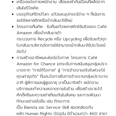
เครื่องแต่งกายพนักงาน: เสื้อและผ้ากันเปื้อนที่ผลิตจาก
เส้นใยรีไซเคิล
บรรจุภัณฑ์รักษ์โลก: แก้วและอุปกรณ์ต่าง ๆ ที่เน้นการ
ลดใช้พลาสติกหรือนำกลับมาใช้ใหม่
โครงการคืนคัพ : รับคืนแก้วพลาสติกใช้แล้วของ Café
Amazon เพื่อนำกลับมาเข้า
กระบวนการ Recycle หรือ Upcycling เพื่อรับแก้วทุก
ใบกลับมาบริหารจัดการให้สามารถนำกลับมาใช้ประโยชน์
ต่อไป
การสร้างอาชีพและส่งต่อโอกาส: โครงการ Café
Amazon for Chance ยกระดับการสนับสนุนกลุ่มเปราะ
บางจาก “การให้โอกาส” สู่ “การจ้างงานจริงในห่วงโซ่
คุณค่าธุรกิจ” ที่มอบโอกาสในการจ้างงานกลุ่มเปราะบาง
อาทิ ผู้พิการและผู้สูงอายุ มาเป็นบาริสต้า พนักงาน
บริการและทำความสะอาดภายในร้าน เพื่อสร้างรายได้
ศักดิ์ศรีและความเท่าเทียมกันในสังคม และการพัฒนา
ทักษะอย่างยั่งยืน เช่น ทักษะการ
เป็น Barista และ Service Skill สอดคล้องกับ
หลัก Human Rights ปัจจุบัน มีจำนวนกว่า 460 สาขา