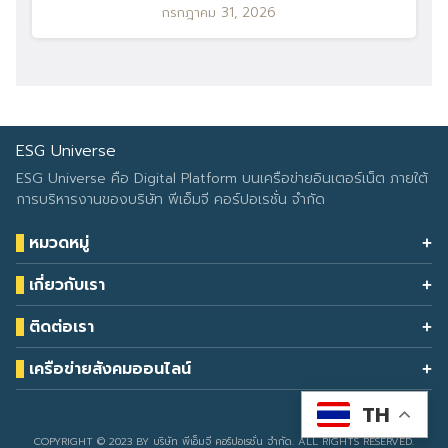
กรกฎาคม 31, 2026
ESG Universe
ESG Universe คือ Digital Platform บนเครือข่ายอินเตอร์เน็ต ภายใต้
การบริหารงานของบริษัท พีเอ็มจี คอร์ปอเรชั่น จำกัด
หมวดหมู่
Health & Wellness
เกี่ยวกับเรา
Eco Icon
Our Services
ESG Data
ติดต่อเรา
About Us
โทรศัพท์: 090-549-2524
Climate Change
Contact Us
เครือข่ายสังคมออนไลน์
ESG Report
TH
Developed by
sarunyacrop
COPYRIGHT © 2023 BY บริษัท พีเอ็มจี คอร์ปอเรชั่น จำกัด. ALL RIGHTS RESERVED.