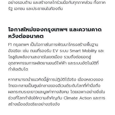
อย่างรอบด้าน และสร้างกลไกร่วมมือกับทุกภาคส่วน ทั้งภาค
รัฐ เอกชน และประชาชนในท้องถิ่น
โอกาสใหม่ของกรุงเทพฯ และความคาด
หวังต่ออนาคต
F1 กรุงเทพฯ เป็นโอกาสในการพัฒนาโครงสร้างพื้นฐาน
อัจฉริยะ เช่น ถนนที่รองรับ EV ระบบ Smart Mobility และ
โซลูชันพลังงานสะอาดในเขตเมือง รวมถึงต่อยอดสู่
อุตสาหกรรมการผลิตยานยนต์ไฟฟ้า และระบบอัตโนมัติที่
กำลังเติบโต
หากสามารถนำแนวคิดนี้สู่การปฏิบัติได้จริง เมืองหลวงของ
ไทยจะกลายเป็นศูนย์กลางของอีเวนต์ระดับโลกที่คำนึงถึง
ผลกระทบระยะยาวและมูลค่าทางสังคม โดยเฉพาะอย่างยิ่งใน
ช่วงที่โลกกำลังให้ความสำคัญกับ Climate Action และการ
สร้างเมืองอัจฉริยะอย่างจริงจัง