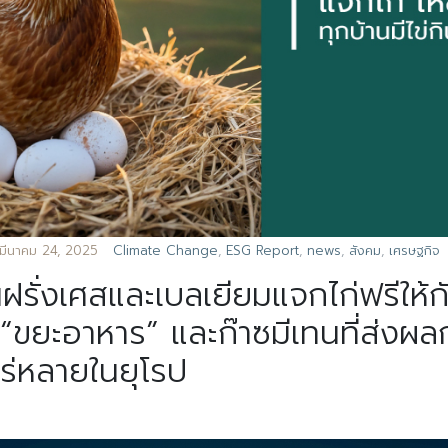
มีนาคม 24, 2025
Climate Change
,
ESG Report
,
news
,
สังคม
,
เศรษฐกิจ
นฝรั่งเศสและเบลเยียมแจกไก่ฟรีให้
า “ขยะอาหาร” และก๊าซมีเทนที่ส่ง
พร่หลายในยุโรป