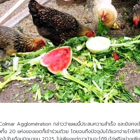
Search
Search
for:
olmar Agglomération กล่าวว่าแผนนี้ประสบความสำเร็จ และยังคงดำเ
ลทั้ง 20 แห่งของเขตก็เข้าร่วมด้วย โดยจนถึงปัจจุบันได้แจกจ่ายไก่ให้ก
อไปในเดือนมิถุนายน 2025 ไม่เพียงแต่ชาวบ้านจะได้รับไข่ฟรีอย่างเพียง