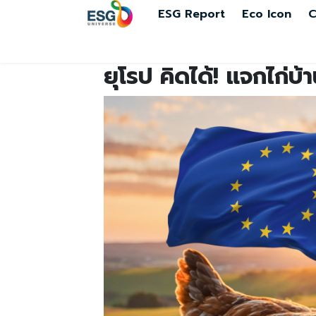
ESG Report
Eco Icon
C
ยุโรป คิดได้! แจกไก่บ