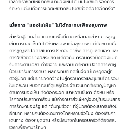
เวลาที่เราช่วยให้เขากลับมามองเห็นได้ มันไม่ใช่แค่เรื่องการ
รักษา แต่มันคือการช่วยให้เขากลับไปใช้ชีวิตต่อได้อีกครั้ง”
เมื่อการ
“มองไม่เห็น” ไม่ได้กระทบเพียงสุขภาพ
สำหรับผู้ป่วยจำนวนมากในพื้นที่ภาคเหนือตอนล่าง การสูญ
เสียการมองเห็นไม่ได้ส่งผลเฉพาะต่อสุขภาพ แต่ยังหมายถึง
การสูญเสียโอกาสในการประกอบอาชีพ การดูแลตนเอง และ
การใช้ชีวิตอย่างอิสระ ขณะเดียวกัน ครอบครัวยังต้องแบก
รับภาระด้านเวลา ค่าใช้จ่าย และรายได้ที่หายไปจากการพาผู้
ป่วยเข้ารับการรักษา ผลกระทบที่เกิดขึ้นจึงไม่ได้หยุดอยู่ที่
ตัวผู้ป่วย แต่ขยายวงกว้างไปสู่ครอบครัวและชุมชนโดยรอบ
ในแต่ละวัน หมอคณินท์ดูแลผู้ป่วยจำนวนมากที่เผชิญปัญหา
ด้านการมองเห็น ทั้งต้อกระจก เบาหวานขึ้นตา ต้อหิน หรือ
โรคจอประสาทตาเสื่อม แม้ค่ารักษาส่วนใหญ่จะอยู่ในระบบสิทธิ
การรักษาของรัฐ แต่ “ต้นทุนชีวิต” ที่ผู้ป่วยต้องแบกรับยังมี
อีกมาก หลายคนต้องเดินทางไกลหลายชั่วโมง ต้องเสียค่า
เดินทาง ต้องหยุดงาน หรือมีสมาชิกในครอบครัวที่ต้องสละ
เวลาเพื่อพามารักษา