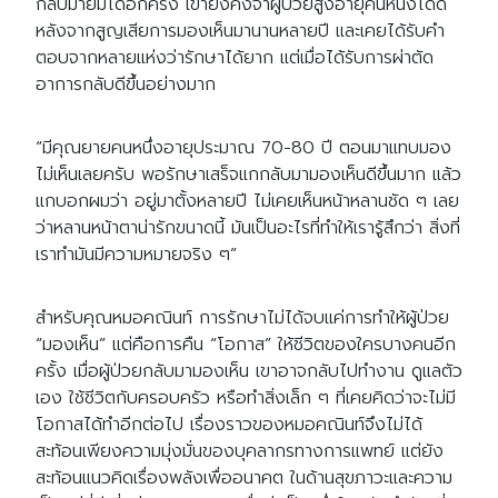
กลับมายิ้มได้อีกครั้ง เขายังคงจำผู้ป่วยสูงอายุคนหนึ่งได้ดี
หลังจากสูญเสียการมองเห็นมานานหลายปี และเคยได้รับคำ
ตอบจากหลายแห่งว่ารักษาได้ยาก แต่เมื่อได้รับการผ่าตัด
อาการกลับดีขึ้นอย่างมาก
Search
Search
for:
“มีคุณยายคนหนึ่งอายุประมาณ 70-80 ปี ตอนมาแทบมอง
ไม่เห็นเลยครับ พอรักษาเสร็จแกกลับมามองเห็นดีขึ้นมาก แล้ว
แกบอกผมว่า อยู่มาตั้งหลายปี ไม่เคยเห็นหน้าหลานชัด ๆ เลย
ว่าหลานหน้าตาน่ารักขนาดนี้ มันเป็นอะไรที่ทำให้เรารู้สึกว่า สิ่งที่
เราทำมันมีความหมายจริง ๆ”
สำหรับคุณหมอคณินท์ การรักษาไม่ได้จบแค่การทำให้ผู้ป่วย
“มองเห็น” แต่คือการคืน “โอกาส” ให้ชีวิตของใครบางคนอีก
ครั้ง เมื่อผู้ป่วยกลับมามองเห็น เขาอาจกลับไปทำงาน ดูแลตัว
เอง ใช้ชีวิตกับครอบครัว หรือทำสิ่งเล็ก ๆ ที่เคยคิดว่าจะไม่มี
โอกาสได้ทำอีกต่อไป เรื่องราวของหมอคณินท์จึงไม่ได้
สะท้อนเพียงความมุ่งมั่นของบุคลากรทางการแพทย์ แต่ยัง
สะท้อนแนวคิดเรื่องพลังเพื่ออนาคต ในด้านสุขภาวะและความ