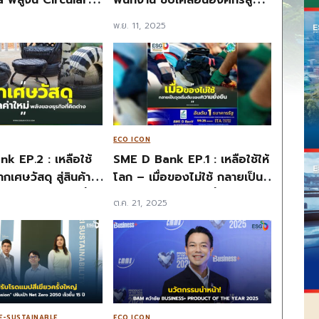
้วยการอัปไซเคิล
อนาคต
พ.ย. 11, 2025
 สร้างมูลค่ากลับคืน
ECO ICON
k EP.2 : เหลือใช้
SME D Bank EP.1 : เหลือใช้ให้
โลก – เมื่อของไม่ใช้ กลายเป็น
– พลังของธุรกิจที่คิด
จุดเริ่มต้นของความยั่งยืน
5
ต.ค. 21, 2025
E-SUSTAINABLE
ECO ICON