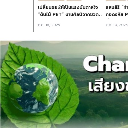
เปลี่ยนขยะให้เป็นแรงบันดาลใจ
แสนสิริ “ท
“ต้นไม้ PET” งานศิลป์จากขวด
ถอดรหัส P
พลาสติก 20,000 ใบ
ยั่งยืน สเ
ต.ค. 18, 2025
ต.ค. 10, 2025
แกน สู่ 25