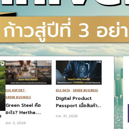
ESG REPORT
,
ESG DATA
,
GREEN BUSINESS
Digital Product
GREEN BUSINESS
Green Steel คือ
Passport เมื่อสินค้า
อะไร? Hertha
ในอนาคตจะมี “พาส
น
ก.ค. 31, 2026
Metals กับนวัตกรรม
ปอร์ตดิจิทัล” บอกทุก
ส.ค. 3, 2026
ผลิตเหล็กคาร์บอนต่ำ
เรื่องที่คุณอยากรู้