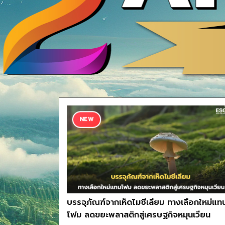
NEW
บรรจุภัณฑ์จากเห็ดไมซีเลียม ทางเลือกใหม่แท
โฟม ลดขยะพลาสติกสู่เศรษฐกิจหมุนเวียน