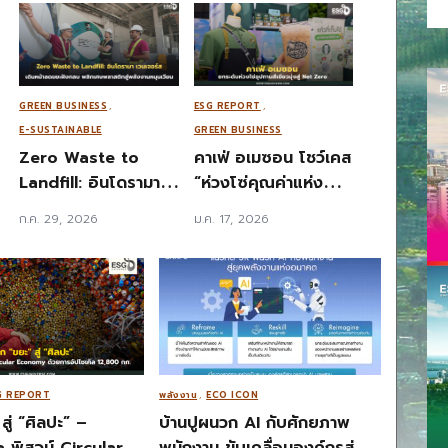
Search
แห่งอนาคต
Search
for:
GREEN BUSINESS
,
ESG REPORT
,
E-SUSTAINABLE
GREEN BUSINESS
Zero Waste to
คาเฟ่ อเมซอน โชว์เคส
Landfill: อินโดรามา
“ห่วงโซ่คุณค่าแห่ง
เวนเจอร์ส รีไซเคิล
โอกาส” ในงาน
ก.ค. 29, 2026
ม.ค. 17, 2026
180,000 ล้านขวด สู่
Sustainable Spark
เศรษฐกิจหมุนเวียน
by PTT Group
2026
G REPORT
พลังงาน
,
ECO ICON
สู่ “ศิลปะ” –
บ้านปูผนวก AI กับศักยภาพ
พิสูจน์ Circular
พนักงาน ขับเคลื่อนองค์กรสู่