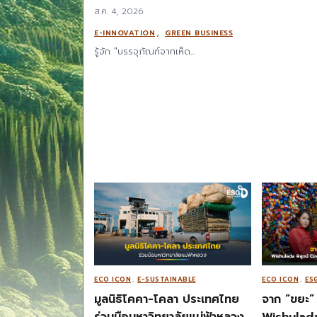
ส.ค. 4, 2026
,
E-INNOVATION
GREEN BUSINESS
รู้จัก "บรรจุภัณฑ์จากเห็ด...
ECO ICON
,
E-SUSTAINABLE
ECO ICON
,
ES
มูลนิธิโคคา-โคลา ประเทศไทย
จาก “ขยะ” 
ร่วมมือมหาวิทยาลัยแม่ฟ้าหลวง
Wishulada 