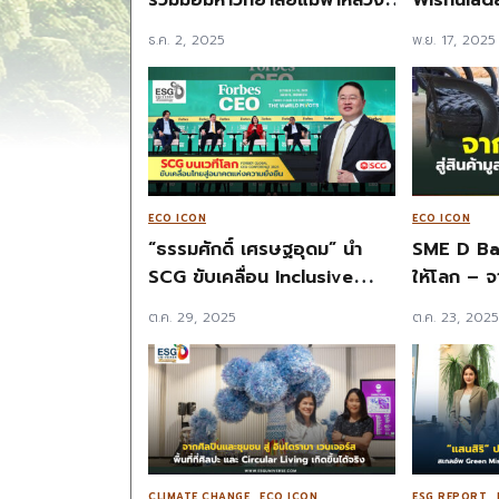
ในโครงการ “เก็บ” ไทยให้
Economy ด
ธ.ค. 2, 2025
พ.ย. 17, 2025
สวยงาม สนับสนุนแหล่งท่อง
12,800 กก.
เที่ยวไทย ช่วยขนวัสดุรีไซเคิล
สู่สังคม
กว่า 7,200 ตัน ออกจากเกาะใน
ภาคตะวันออก
ECO ICON
ECO ICON
“ธรรมศักดิ์ เศรษฐอุดม” นำ
SME D Ban
SCG ขับเคลื่อน Inclusive
ให้โลก – จากเศษวัสดุ สู่สินค้า
Green Growth บนเวที
มูลค่าใหม่ 
ต.ค. 29, 2025
ต.ค. 23, 202
Forbes Global CEO
ต่าง
Conference 2025
CLIMATE CHANGE
,
ECO ICON
ESG REPORT
,